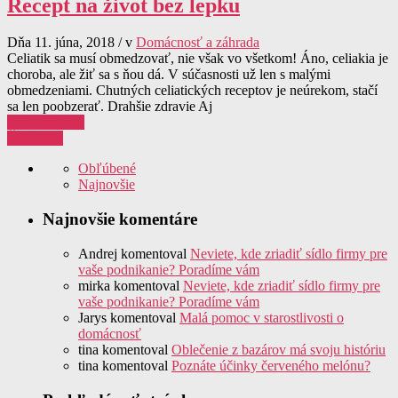
Recept na život bez lepku
Dňa 11. júna, 2018 / v
Domácnosť a záhrada
Celiatik sa musí obmedzovať, nie však vo všetkom! Áno, celiakia je
choroba, ale žiť sa s ňou dá. V súčasnosti už len s malými
obmedzeniami. Chutných celiatických receptov je neúrekom, stačí
sa len poobzerať. Drahšie zdravie Aj
0 komentárov
Čítať viac
Obľúbené
Najnovšie
Najnovšie komentáre
Andrej
komentoval
Neviete, kde zriadiť sídlo firmy pre
vaše podnikanie? Poradíme vám
mirka
komentoval
Neviete, kde zriadiť sídlo firmy pre
vaše podnikanie? Poradíme vám
Jarys
komentoval
Malá pomoc v starostlivosti o
domácnosť
tina
komentoval
Oblečenie z bazárov má svoju históriu
tina
komentoval
Poznáte účinky červeného melónu?