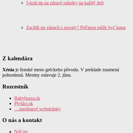
5-krát tip na zdravé raňajky na každý deň
Zacítili ste zápach z povaly? Príčinou môže byť kuna
Z kalendára
Xénia
je ženské meno gréckeho pôvodu. V preklade znamená
pohostinná. Meniny oslavuje 2. júna.
Rozcestník
Babyburza.sk
Plyšáci.sk
…zaujímavé webstránky
O nás a kontakt
Náš tip