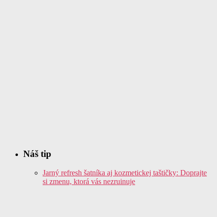
Náš tip
Jarný refresh šatníka aj kozmetickej taštičky: Doprajte
si zmenu, ktorá vás nezruinuje