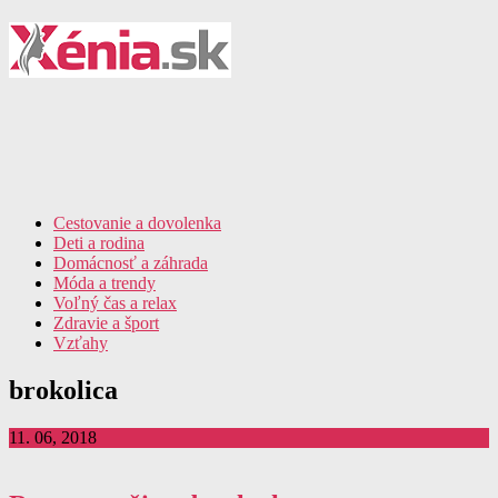
Cestovanie a dovolenka
Deti a rodina
Domácnosť a záhrada
Móda a trendy
Voľný čas a relax
Zdravie a šport
Vzťahy
brokolica
11. 06, 2018