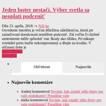
Jeden luster nestačí. Výber svetla sa
neoplatí podceniť
Dňa 23. apríla, 2018 / v
Náš tip
Osvetlenie interiéru je veľmi dôležitou záležitosťou, ktorú pri
zariaďovaní domácnosti nemôžete podceniť. Zlá voľba či chybné
umiestnenie môže spôsobiť viac škody ako úžitku. Pri nákupe
svietidiel preto buďte nekompromisný a dbajte na kvalitu. V
súčasnej dobe je
0 komentárov
Čítať viac
Obľúbené
Najnovšie
Najnovšie komentáre
Andrej
komentoval
Neviete, kde zriadiť sídlo firmy pre
vaše podnikanie? Poradíme vám
mirka
komentoval
Neviete, kde zriadiť sídlo firmy pre
vaše podnikanie? Poradíme vám