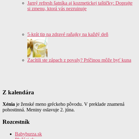
Jarný refresh šatníka aj kozmetickej taštičky: Doprajte
si zmenu, ktorá vás nezruinuje
5-krát tip na zdravé raňajky na každý deň
Zacítili ste zápach z povaly? Príčinou môže byť kuna
Z kalendára
Xénia
je ženské meno gréckeho pôvodu. V preklade znamená
pohostinná. Meniny oslavuje 2. júna.
Rozcestník
Babyburza.sk