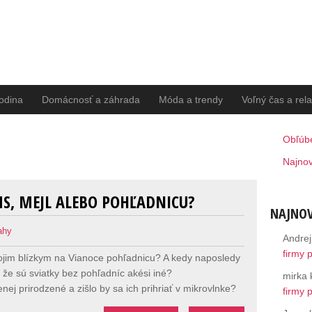
rodina
Domácnosť a záhrada
Móda a trendy
Voľný čas a rel
Obľúb
Najnov
MS, MEJL ALEBO POHĽADNICU?
NAJNOV
ahy
Andrej
firmy 
vojim blízkym na Vianoce pohľadnicu? A kedy naposledy
, že sú sviatky bez pohľadníc akési iné?
mirka
enej prirodzené a zišlo by sa ich prihriať v mikrovlnke?
firmy 