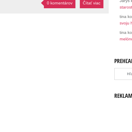
Jarys
0 komentárov
Čítať viac
staros
tina
ko
svoju h
tina
ko
melón
PREHĽA
REKLA