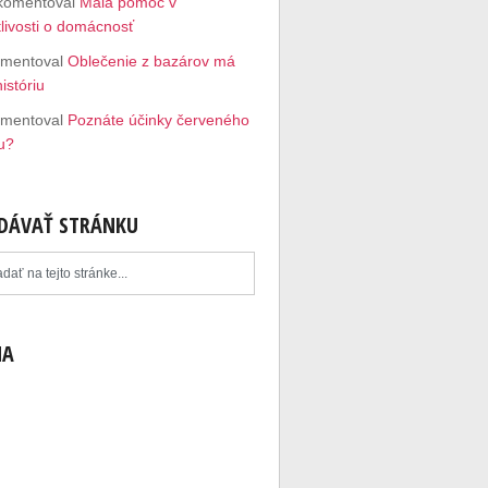
komentoval
Malá pomoc v
tlivosti o domácnosť
mentoval
Oblečenie z bazárov má
istóriu
mentoval
Poznáte účinky červeného
u?
DÁVAŤ STRÁNKU
MA