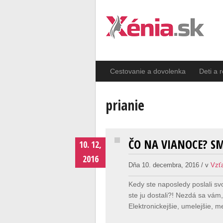
Cestovanie a dovolenka
Deti a 
prianie
ČO NA VIANOCE? S
10. 12,
2016
Dňa 10. decembra, 2016 / v
Vzť
Kedy ste naposledy poslali s
ste ju dostali?! Nezdá sa vám
Elektronickejšie, umelejšie, m