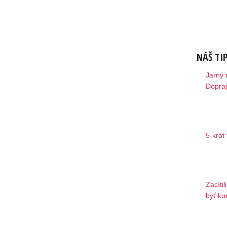
NÁŠ TI
Jarný 
Dopraj
5-krát
Zacíti
byť ku