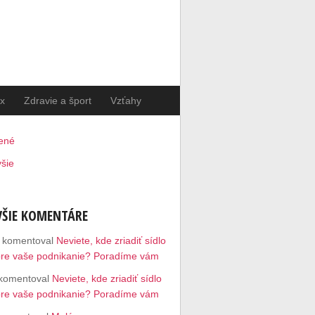
ax
Zdravie a šport
Vzťahy
ené
šie
ŠIE KOMENTÁRE
komentoval
Neviete, kde zriadiť sídlo
pre vaše podnikanie? Poradíme vám
komentoval
Neviete, kde zriadiť sídlo
pre vaše podnikanie? Poradíme vám