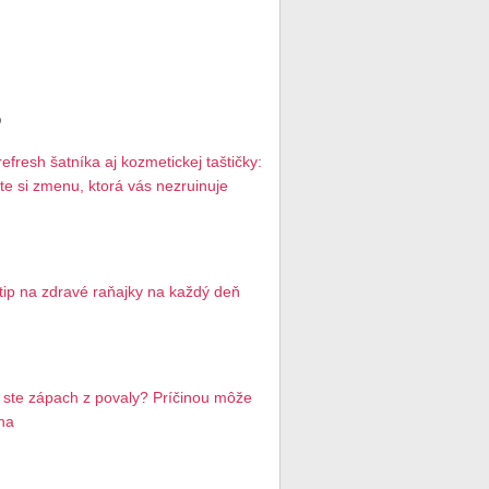
P
refresh šatníka aj kozmetickej taštičky:
te si zmenu, ktorá vás nezruinuje
 tip na zdravé raňajky na každý deň
li ste zápach z povaly? Príčinou môže
na