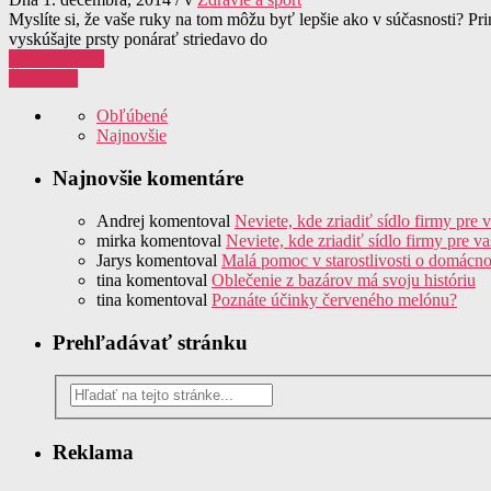
Myslíte si, že vaše ruky na tom môžu byť lepšie ako v súčasnosti? Pr
vyskúšajte prsty ponárať striedavo do
0 komentárov
Čítať viac
Obľúbené
Najnovšie
Najnovšie komentáre
Andrej
komentoval
Neviete, kde zriadiť sídlo firmy pr
mirka
komentoval
Neviete, kde zriadiť sídlo firmy pre 
Jarys
komentoval
Malá pomoc v starostlivosti o domácn
tina
komentoval
Oblečenie z bazárov má svoju históriu
tina
komentoval
Poznáte účinky červeného melónu?
Prehľadávať stránku
Reklama