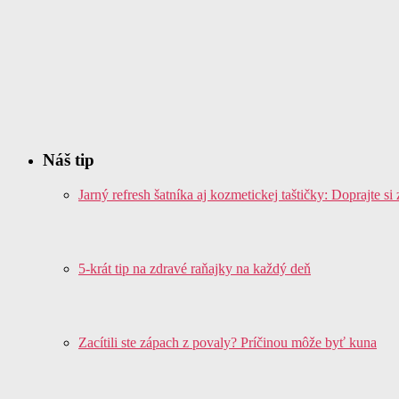
Náš tip
Jarný refresh šatníka aj kozmetickej taštičky: Doprajte s
5-krát tip na zdravé raňajky na každý deň
Zacítili ste zápach z povaly? Príčinou môže byť kuna