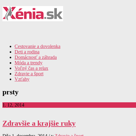
Cestovanie a dovolenka
Deti a rodina
Domácnosť a záhrada
Móda a trendy
Voľný čas a relax
Zdravie a šport
Vzťahy
prsty
1. 12, 2014
Zdravšie a krajšie ruky
Dňa 1. decembra, 2014 / v
Zdravie a šport