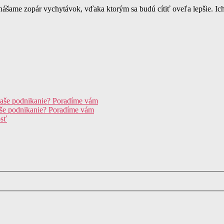
inášame zopár vychytávok, vďaka ktorým sa budú cítiť oveľa lepšie. Ich
e vaše podnikanie? Poradíme vám
vaše podnikanie? Poradíme vám
osť