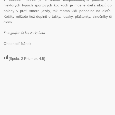
niektorých typoch športových kočíkoch je možné dieťa uložiť do
polohy v proti smere jazdy, tak mama vidí pohodlne na dieťa.
Kočíky môžete tiež doplniť o tašky, fusaky, pláštenky, slnečníky či
clony.
Fotografia: © bigstockphoto
Ohodnotiť článok
[Spolu:
2
Priemer:
4.5
]