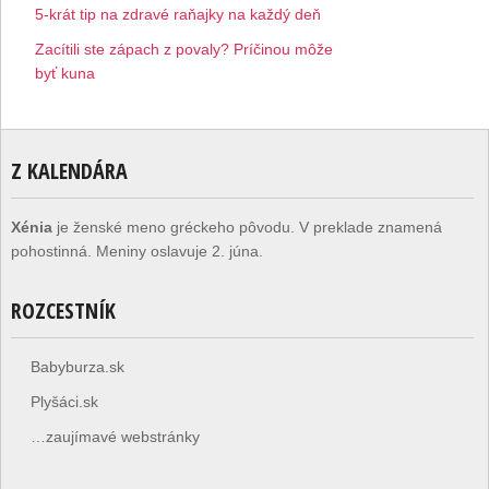
5-krát tip na zdravé raňajky na každý deň
Zacítili ste zápach z povaly? Príčinou môže
byť kuna
Z KALENDÁRA
Xénia
je ženské meno gréckeho pôvodu. V preklade znamená
pohostinná. Meniny oslavuje 2. júna.
ROZCESTNÍK
Babyburza.sk
Plyšáci.sk
…zaujímavé webstránky