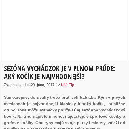
SEZÓNA VYCHÁDZOK JE V PLNOM PRÚDE:
AKÝ KOČÍK JE NAJVHODNEJŠÍ?
Zverejnené dňa 29. júna, 2017 / v
Náš Tip
Samozrejme, do úvahy treba brať vek bábätka. Kým v prvých
mesiacoch je najvhodnejší klasický hlboký kočík, približne
od pol roka môžu mamičky používať aj sezónny vychádzkový
kočík. Na trhu nájdete mnoho, najčastejšie športové kočíky a
golfové kočíky. Oba typy majú svoje plusy i mínusy, záleží od
používania a samotného životného štýlu rodinky.