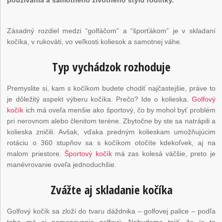
Zásadný rozdiel medzi “golfáčom” a “šporťákom” je v skladaní
kočíka, v rukoväti, vo veľkosti koliesok a samotnej váhe.
Typ vychádzok rozhoduje
Premyslite si, kam s kočíkom budete chodiť najčastejšie, práve to
je dôležitý aspekt výberu kočíka. Prečo? Ide o kolieska.
Golfový
kočík
ich má oveľa menšie ako športový, čo by mohol byť problém
pri nerovnom alebo členitom teréne. Zbytočne by ste sa natrápili a
kolieska zničili. Avšak, vďaka predným kolieskam umožňujúcim
rotáciu o 360 stupňov sa s kočíkom otočíte kdekoľvek, aj na
malom priestore.
Športový kočík
má zas kolesá väčšie, preto je
manévrovanie oveľa jednoduchšie.
Zvážte aj skladanie kočíka
Golfový kočík sa zloží do tvaru dáždnika – golfovej palice – podľa
toho má aj pomenovanie golfový. Nebudeme tajiť, že je to