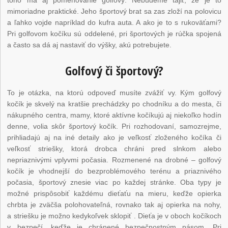
mimoriadne praktické. Jeho športový brat sa zas zloží na polovicu
a ľahko vojde napríklad do kufra auta. A ako je to s rukoväťami?
Pri golfovom kočíku sú oddelené, pri športových je rúčka spojená
a často sa dá aj nastaviť do výšky, akú potrebujete.
Golfový či športový?
To je otázka, na ktorú odpoveď musíte zvážiť vy. Kým golfový
kočík je skvelý na kratšie prechádzky po chodníku a do mesta, či
nákupného centra, mamy, ktoré aktívne kočíkujú aj niekoľko hodín
denne, volia skôr športový kočík. Pri rozhodovaní, samozrejme,
prihliadajú aj na iné detaily ako je veľkosť zloženého kočíka či
veľkosť striešky, ktorá drobca chráni pred slnkom alebo
nepriaznivými vplyvmi počasia. Rozmenené na drobné – golfový
kočík je vhodnejší do bezproblémového terénu a priaznivého
počasia, športový znesie viac po každej stránke. Oba typy je
možné prispôsobiť každému dieťaťu na mieru, keďže opierka
chrbta je zväčša polohovateľná, rovnako tak aj opierka na nohy,
a striešku je možno kedykoľvek sklopiť . Dieťa je v oboch kočíkoch
v bezpečí, keďže je chránené bezpečnostným pásom. Pri