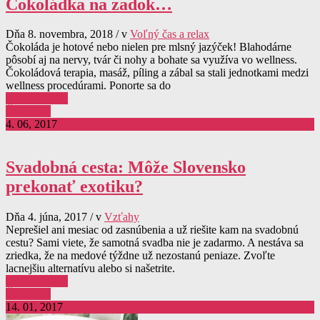
Čokoládka na zadok…
Dňa 8. novembra, 2018 / v
Voľný čas a relax
Čokoláda je hotové nebo nielen pre mlsný jazýček! Blahodárne
pôsobí aj na nervy, tvár či nohy a bohate sa využíva vo wellness.
Čokoládová terapia, masáž, píling a zábal sa stali jednotkami medzi
wellness procedúrami. Ponorte sa do
0 komentárov
Čítať viac
4. 06, 2017
Svadobná cesta: Môže Slovensko
prekonať exotiku?
Dňa 4. júna, 2017 / v
Vzťahy
Neprešiel ani mesiac od zasnúbenia a už riešite kam na svadobnú
cestu? Sami viete, že samotná svadba nie je zadarmo. A nestáva sa
zriedka, že na medové týždne už nezostanú peniaze. Zvoľte
lacnejšiu alternatívu alebo si našetrite.
0 komentárov
Čítať viac
14. 01, 2017