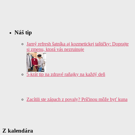
Náš tip
Jarný refresh šatníka aj kozmetickej taštičky: Doprajte
si zmenu, ktorá vás nezruinuje
5-krát tip na zdravé raňajky na každý deň
Zacítili ste zápach z povaly? Príčinou môže byť kuna
Z kalendára